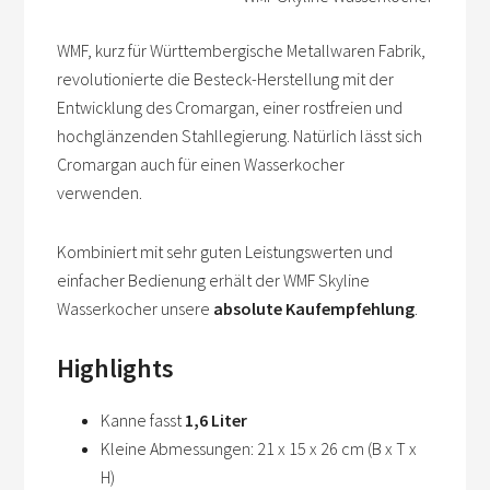
WMF, kurz für Württembergische Metallwaren Fabrik,
revolutionierte die Besteck-Herstellung mit der
Entwicklung des Cromargan, einer rostfreien und
hochglänzenden Stahllegierung. Natürlich lässt sich
Cromargan auch für einen Wasserkocher
verwenden.
Kombiniert mit sehr guten Leistungswerten und
einfacher Bedienung erhält der WMF Skyline
Wasserkocher unsere
absolute Kaufempfehlung
.
Highlights
Kanne fasst
1,6 Liter
Kleine Abmessungen: 21 x 15 x 26 cm (B x T x
H)